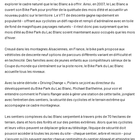
explorer le cadre naturel que le lac Blanc a à offrir. Ainsi, en 2007, le Lac Blanc a
ouvert son Bike Park pour profiter de la quiétude des mois d'été et accueillir un
nouveau public sur le territoire. Le VTT de descente gagne rapidement en
popularité - offrant aux cyclistes un défi rapide et rempli d'adrénaline avec en toile
de fond de magnifiques paysages naturels - il n'est donc pas surprenant que les
mois d'été au Bike Park du Lac Blanc soient maintenant aussi occupés que les mois
d’hiver.
Creusé dans les montagnes Alsaciennes, en France, le bike park propose aux
vététistes de descente neuf options de parcours différents variant en difficulté et
en technicité. Des familles avec de jeunes enfants aux compétiteurs sérieux de la
Coupe du monde qui s'entraînent sur la piste noire, le Bike Park du Lac Blanc
accueille tous les niveaux.
Avec la série dérivée « Driving Change », Polaris se joint au directeur du
développement du Bike Park du Lac Blanc, Michael Barthelme, pour voir et
entendre comment le Polaris Ranger aide à gérer une station de cette taille, jonglant
avec l'entretien des sentiers, la sécurité des cyclistes et le terrain extrême qui
accompagne ce cadre montagneux.
Les sentiers complexes du lac Blanc serpentent à travers près de 70 hectares de
terrain, dans et hors des forêts et sur des pentes extrêmes. Alors que les cyclistes
et leurs vélos peuvent se déplacer grâce au télésiège, l'équipe de sécurité doit
pouvoir accéder à toutes les zones du site - chaque sentier, arbre et recoin - pour
s'assurer qu'ils peuvent garder chaque centimètre du sentier dégagé et atteindre les