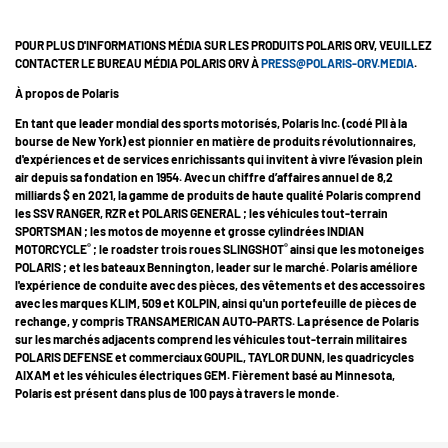
POUR PLUS D'INFORMATIONS MÉDIA SUR LES PRODUITS POLARIS ORV, VEUILLEZ
CONTACTER LE BUREAU MÉDIA POLARIS ORV À
PRESS@POLARIS-ORV.MEDIA
.
À propos de Polaris
En tant que leader mondial des sports motorisés, Polaris Inc. (codé PII à la
bourse de New York) est pionnier en matière de produits révolutionnaires,
d'expériences et de services enrichissants qui invitent à vivre l’évasion plein
air depuis sa fondation en 1954. Avec un chiffre d’affaires annuel de 8,2
milliards $ en 2021, la gamme de produits de haute qualité Polaris comprend
les SSV RANGER, RZR et POLARIS GENERAL ; les véhicules tout-terrain
SPORTSMAN ; les motos de moyenne et grosse cylindrées INDIAN
®
®
MOTORCYCLE
; le roadster trois roues SLINGSHOT
ainsi que les motoneiges
POLARIS ; et les bateaux Bennington, leader sur le marché. Polaris améliore
l'expérience de conduite avec des pièces, des vêtements et des accessoires
avec les marques KLIM, 509 et KOLPIN, ainsi qu'un portefeuille de pièces de
rechange, y compris TRANSAMERICAN AUTO-PARTS. La présence de Polaris
sur les marchés adjacents comprend les véhicules tout-terrain militaires
POLARIS DEFENSE et commerciaux GOUPIL, TAYLOR DUNN, les quadricycles
AIXAM et les véhicules électriques GEM. Fièrement basé au Minnesota,
Polaris est présent dans plus de 100 pays à travers le monde.