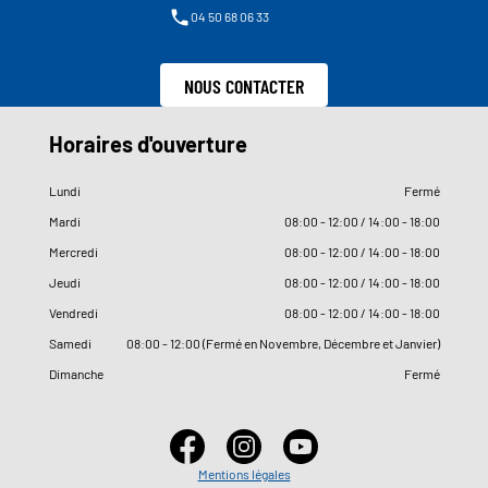
04 50 68 06 33
NOUS CONTACTER
Horaires d'ouverture
Lundi
Fermé
Mardi
08
:
00 - 12
:
00 / 14
:
00 - 18
:
00
Mercredi
08
:
00 - 12
:
00 / 14
:
00 - 18
:
00
Jeudi
08
:
00 - 12
:
00 / 14
:
00 - 18
:
00
Vendredi
08
:
00 - 12
:
00 / 14
:
00 - 18
:
00
Samedi
08
:
00 - 12
:
00 (Fermé en Novembre, Décembre et Janvier)
Dimanche
Fermé
Mentions légales