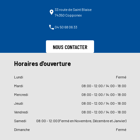
33 route de Saint Blaise
74350 Copponex
04 50 68 06 33
NOUS CONTACTER
Horaires d'ouverture
Lundi
Fermé
Mardi
08
:
00 - 12
:
00 / 14
:
00 - 18
:
00
Mercredi
08
:
00 - 12
:
00 / 14
:
00 - 18
:
00
Jeudi
08
:
00 - 12
:
00 / 14
:
00 - 18
:
00
Vendredi
08
:
00 - 12
:
00 / 14
:
00 - 18
:
00
Samedi
08
:
00 - 12
:
00 (Fermé en Novembre, Décembre et Janvier)
Dimanche
Fermé