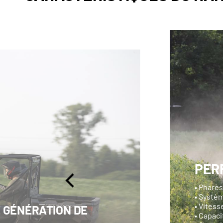
PER
• Phares
• Systè
• Vites
 GÉNÉRATION DE
• Capaci