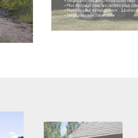
• Sièges profilés avec renforts dorsaux
• Plus d'espace pour les jambes pour mo
• Plus d'espace de rangement : 2 boîtes 
• Siège passager rabattable