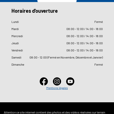
Horaires d'ouverture
Lundi
Fermé
Mardi
08
:
00 - 12
:
00 / 14
:
00 - 18
:
00
Mercredi
08
:
00 - 12
:
00 / 14
:
00 - 18
:
00
Jeudi
08
:
00 - 12
:
00 / 14
:
00 - 18
:
00
Vendredi
08
:
00 - 12
:
00 / 14
:
00 - 18
:
00
Samedi
08
:
00 - 12
:
00 (Fermé en Novembre, Décembre et Janvier)
Dimanche
Fermé
Mentions légales
Attention ce site internet contient des photos et des vidéos réalisées sur terrain