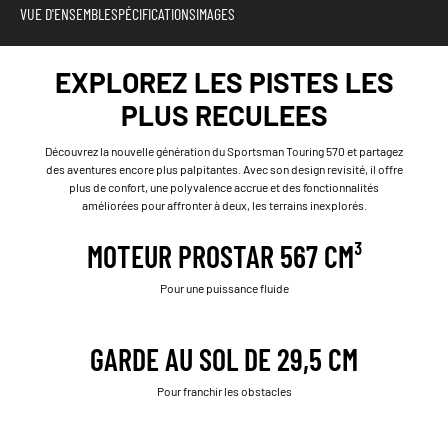
VUE D'ENSEMBLE
SPÉCIFICATIONS
IMAGES
EXPLOREZ LES PISTES LES
PLUS RECULEES
Découvrez la nouvelle génération du Sportsman Touring 570 et partagez
des aventures encore plus palpitantes. Avec son design revisité, il offre
plus de confort, une polyvalence accrue et des fonctionnalités
améliorées pour affronter à deux, les terrains inexplorés.
MOTEUR PROSTAR 567 CM³
Pour une puissance fluide
GARDE AU SOL DE 29,5 CM
Pour franchir les obstacles